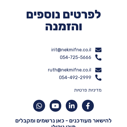
אוליביה זוהר, סמנכ"ל ניהול
לפרטים נוספים
סיכונים - AIG
והזמנה
"בעקבות תהליך פיתוח צוות עם "נקודת
מפנה" הצוות שובר שיאים מבחינת
תוצאות עסקיות. אנחנו כבר חודשיים
עומדים ביעדים. הצוות מתמודד היטב עם
irit@nekmifne.co.il
אתגרים ושינויים כאשר מה שעובד הוא
054-725-5666​
היכולת בצוות לשתף פעולה ולפתור
בעיות על בסיס קבלת החלטות
ruth@nekmifne.co.il
משותפות".
054-492-2999
מדיניות פרטיות
להישאר מעודכנים - כאן נרשמים ומקבלים
תוכן ניהולי