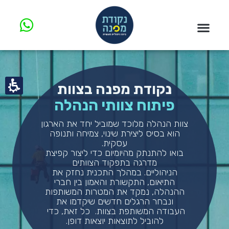
חילתו
ל
ף
ינטרנט,
חץ
נטר
די
נקודת מפנה בצוות​
עבור
פיתוח צוותי הנהלה​
אזור
וכן
צוות הנהלה מלוכד שמוביל יחד את הארגון
רכזי
הוא בסיס ליצירת שינוי, צמיחה ותנופה
עסקית.
בואו להתנתק מהיומיום כדי ליצור קפיצת
מדרגה בתפקוד הצוותים
הניהוליים. במהלך התכנית נחזק את
התיאום, התקשורת והאמון בין חברי
ההנהלה, נמקד את המטרות המשותפות
ונבחר הרגלים חדשים שיקדמו את
העבודה המשותפת בצוות. כל זאת, כדי
להוביל לתוצאות יוצאות דופן.