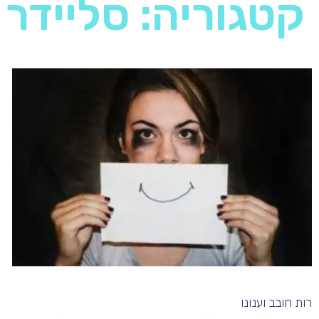
קטגוריה: סליידר
רות חובב וענונו