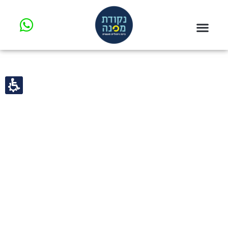
חילתו
ל
ף
ינטרנט,
חץ
נטר
געת
די
סוף
עבור
ף:
אזור
נה
וכן
ם
רכזי
קודת
פנה
אפשרותך
לחוץ
נטר
די
חזור