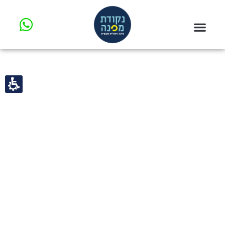
חילתו
ל
ף
ינטרנט,
חץ
נטר
געת
די
סוף
עבור
ף:
אזור
עיין
וכן
הנר
רכזי
קודת
פנה
אפשרותך
לחוץ
נטר
די
חזור