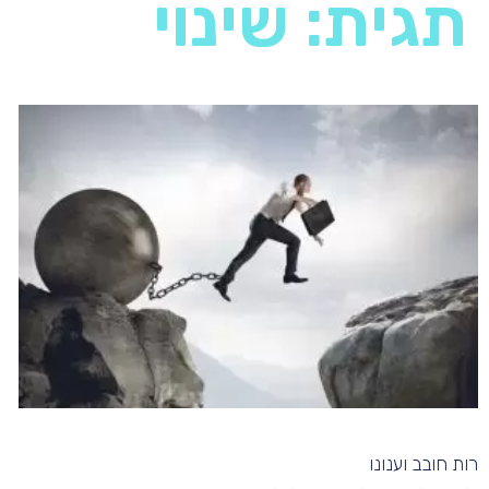
תגית: שינוי
רות חובב וענונו