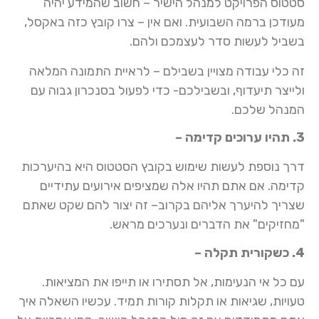
סטטוס הפרויקט למנהל הישיר – חשוב שהמידע יהיה
מעודכן ברמה השבועית. ואם אין – צרו קובץ כזה באקסל,
בשביל לעשות סדר לעצמכם ולהם.
זה כלי עבודה מצויין בשבילם – לראיית התמונה המלאה
ולייצר תיעדוף, ובשבילכם- כדי לפעול בסנכרון גבוה עם
המנהל שלכם.
3. תהיו ערוכים קדימה –
דרך נוספת לעשות שימוש בקובץ הסטטוס היא בהיערכות
קדימה. אם אתם תהיו אלה שמציפים אירועים עתידיים
שצריך להיערך אליהם בקרוב– זה יצור להם שקט שאתם
"מחזיקים" את הדברים ונערכים מראש.
4. כשקורית תקלה –
עם כל אי הנעימות, אל תסתירו או תייפו את המציאות.
טעויות, שגיאות או תקלות קורות תמיד. עכשיו השאלה איך