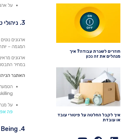
על ארגו
3. ניהולי טאלנטים מבוסס כישורים -(Skills Based)
ארגונים נוטים
המגמה – יותר 
חוזרים לשגרת עבודה? איך
מנהלים את זה נכון
במחיר התבססו
האתגר הניהול
הטמעת ת
reskilling ו upskilling וגישה ניהולית שמשקי
על מנה
פה אפש
איך לקבל החלטה על פיטורי עובד
או עובדת
4. Well Being ובריאות נפשית כמפתח להצלחה