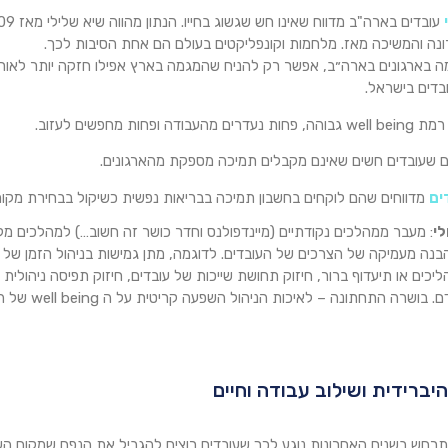
נה והמשיכה מאז. מלחמות וקונפליקטים בעולם הם אחת הסיבות לכך.
ה בארגונים בארה״ב, אפשר רק להניח שהמגמה בארץ אפילו חזקה יותר לאו
בדים בישראל.
דה ופחות מחפשים לעזוב.
 שעובדים חשים שאינם מקבלים תמיכה מספקת מהארגונים.
מדווחים שהם לוקחים בחשבון תמיכה בבריאות נפשית כשיקול בבחירת מקום
לי
: מעבר ממהלכים נקודתיים (מיינדפולנס וחדר כושר זה חשוב…) למהלכים מק
בנה מעמיקה של הצרכים של העובדים. לדוגמה, מתן גמישות בניהול הזמן של 
תהליכים או תיעדוף ברור, חיזוק תחושת שייכות של עובדים, חיזוק תפיסה ניהולי
שרה התחתונה – לאיכות הניהול השפעה קריטית על ה well being של העובדים.
תרחש בשנים האחרונות נוגע לכך שעובדים רוצים להגביל את הנפח שמקום הע