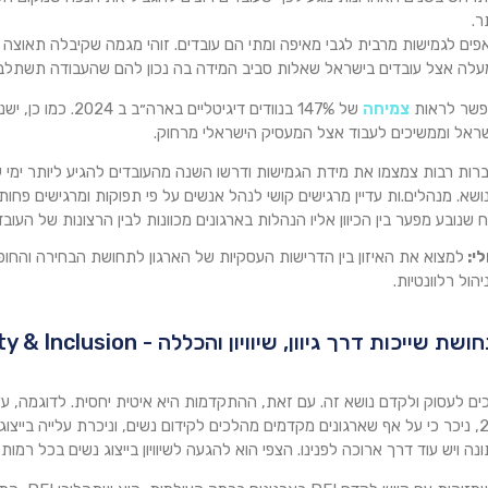
ר.
פים לגמישות מרבית לגבי מאיפה ומתי הם עובדים. זוהי מגמה שקיבלה תאוצה 
 מעלה אצל עובדים בישראל שאלות סביב המידה בה נכון להם שהעבודה תשתלב 
פשר לראות
צמיחה
של 147% בנוודים דיגיטליים בארה״ב ב 2024. כמו כן, ישנה
שראל וממשיכים לעבוד אצל המעסיק הישראלי מרחוק.
ברות רבות צמצמו את מידת הגמישות ודרשו השנה מהעובדים להגיע ליותר ימ
ושא. מנהלים.ות עדיין מרגישים קושי לנהל אנשים על פי תפוקות ומרגישים פח
שנובע מפער בין הכיוון אליו הנהלות בארגונים מכוונות לבין הרצונות של העובד
י:
למצוא את האיזון בין הדרישות העסקיות של הארגון לתחושת הבחירה והחופש
יהול רלוונטיות.
ים לעסוק ולקדם נושא זה. עם זאת, ההתקדמות היא איטית יחסית. לדוגמה, ע
מיקנזי מ 2024, ניכר כי על אף שארגונים מקדמים מהלכים לקידום נשים, וניכרת עלייה בי
ה ויש עוד דרך ארוכה לפנינו. הצפי הוא להגעה לשיוויון בייצוג נשים בכל רמות הניהו