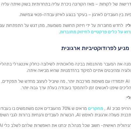
רישות של לקוחות – מאז הקורונה ניכרת עליה בתחרותיות בשוק ואיתה עליה ב
יות בין העובדים לארגון – בעיקר בנוגע לאיזון עבודה-פנאי וגמישות.
י:
לחדש מחוברות על ידי חיזוק תחושת משמעות, מתן דגש על התפתחות עוב
וא על כלים פרקטיים לחיזוק מחוברות
.
 2024 סימנה את המעבר מהתנסות בבינה מלאכותית לשילובה כחלק אינטגרלי בתהל
גיה ומהיבטים אתיים למיקוד בהזדמנויות שהיא מביאה איתה.
ב-2025, כלי AI יתמודדו עם משימות מורכבות יותר, מה שיוביל לעיצוב מחדש של תפקידי
הליכים שיפנו לאנשים זמן להתמקד בעבודה בעלת ערך גבוה יותר.
לי
:
ייפ סביב AI ,
מחקרים
מראים ש 70% מהעובדים אינם משתמשים בו 
ארגונית לאימוץ AI, הכשרות לעובדים והנחיות ברורות לגבי השימוש בטכנולוגיה.
ולית האישית- חשוב שכל מנהל.ת יבחנו את האפשרות שלהם לשלב כלי AI זמינים בתהליכי העבודה ביומיום.