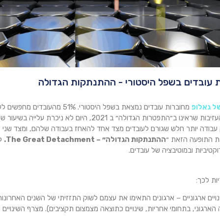
ל גאלופ
מחוברות עובדים נמצאת בשפל היסטורי. 51% מהעובדים מחפשים לעבור לעבודה חדשה.
בניגוד לגל העזיבות שראינו ב״התפטרות הגדולה״ ב 2021, היו
 עבודה יותר חלש שגורם לעובדים מצד אחד להאחז בעבודה שלהם, ומצד שני ל
את התופעה הזאת ״
ההתנתקות הגדולה״ – The Great Detachment.
למ
קטיביות ובמוטיבציה של עובדים.
ות לכך:
ינויים ארגוניים – ארגונים התאימו את עצמם לשוק התזזיתי של השנים האחרונות ו
הארגוני, בתחומי אחריות, שינויים כתוצאה מצמצום תקציבים). מצרף השינויים 