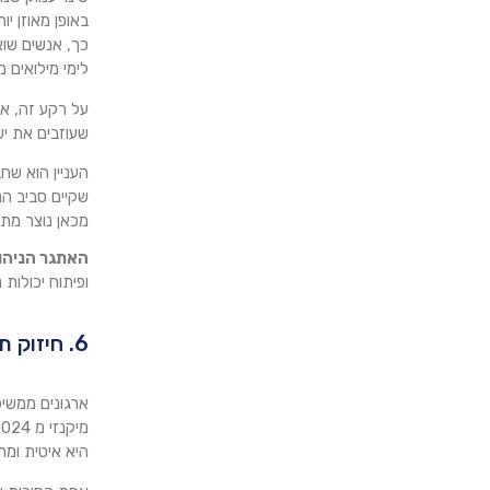
באופן מאוזן יות
כך, אנשים שוא
לימי מילואים
על רקע זה, א
שעוזבים את י
העניין הוא שח
שקיים סביב הנ
מכאן נוצר מתח 
האתגר הניהול
ופיתוח יכולות נ
6. חיזוק תחושת שייכות דרך גיוון, שיוויון והכללה - DEI - Diversity, Equity & Inclusion
ארגונים ממשיכ
היא איטית ומתונ