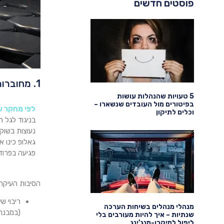
פוסטים חדשים
1. מחוברות עובדים בשפל היסטורי - ההתנתקות הגדולה
5 טעויות שהנהלות עושות
בפיטורים מול העובדים שנשארו –
לפי מחקר ש
וכלים לתיקון
נעוצות בשוק
גאלופ כינו 
פגיעה בפרודו
הסיבות העיקרי
ריבוי ש
מנהלי מנהלים בשיחות הערכה
(במבנה 
שנתיות – איך להיות מעורבים בלי
ליפול למיקרו-מנג'ינג