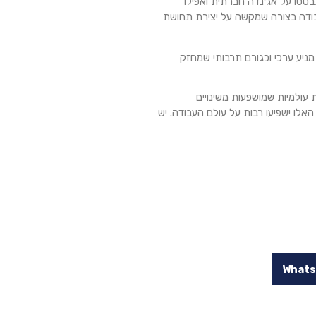
זוהות עם קושי לקדם DEI בארגונים ברמה העולמית, היא שתהליכי DEI התבססו על אג׳נדה חברתית ואפילו
עבודה בצורה שמקשה על יצירת תחושת
וך מניע ערכי וכגורם תרבותי שמחזק
עולמיות שמושפעות משינויים
האלו ישפיעו רבות על עולם העבודה. יש
What