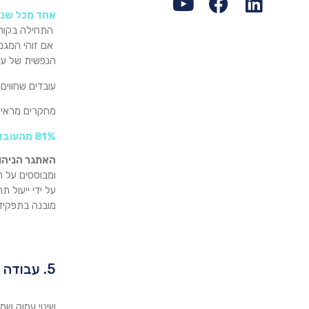
אחד מכל שני
התחילה בקורו
אם זוהי המגמ
הנפשית של עו
עובדים שחווים רמת well being גבוהה, פחות נעדרים מהעבו
מחקרים מראים
81% מהעובדים
האתגר הניהו
ומבוססים על ה
על ידי ייעול 
מובנה בתפקידם. בו
5. עבודה היברידית ושילוב עבודה וחיים
שינוי עמוק שמ