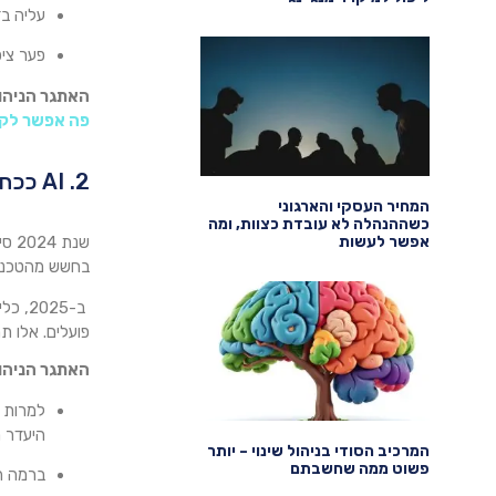
עליה בד
פער ציפ
האתגר הניהול
פה אפשר לקר
2. AI ככח מניע לפרודוקטיביות ארגונית
המחיר העסקי והארגוני
כשההנהלה לא עובדת כצוות, ומה
אפשר לעשות
שנת
בחשש מהטכנולו
פועלים. אלו ת
האתגר הניהו
למרות הה
היעדר תכנית פעולה 
המרכיב הסודי בניהול שינוי – יותר
פשוט ממה שחשבתם
ברמה הניה