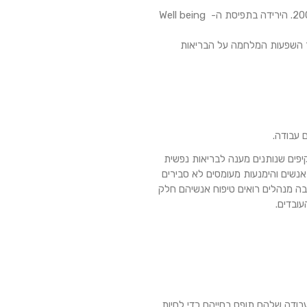
עובדים בארה"ב מדווח שאינו חש שגשוג בחייו. הנתון מהווה שיא שלילי מאז 2009. הירידה בתפיסת ה- Well being
ר השפעות המלחמה על הבריאות
 עבודה.
יפים שנותנים מענה לבריאות נפשית
אנשים והימנעות מעומסים לא סבירים
ת בה מנהלים רואים טיפוח אנשיהם חלק
בודה שלהם תופס בחייהם כדי לחיות