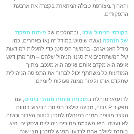
.
והארוך
מצורפת טבלה המתארת
בקצרה את ארבעת
התפקודים.
בקורסי הניהול שלנ
ו, ובמהלכים של
פיתוח תפקוד
של הנהלה
נעשה שימוש במודל זה (או באחרים, כמו
מודל האניאגרם- בהמשך הפוסט) כדי להעלות למודעות
של המשתתפים את סגנון הניהול שלהם – תוך מתן דגש
איפה הוא מקדם אותם ואיפה הוא מעכב. מתוך
המודעות כל משתתף יכול לבחור את התפיסה הניהולית
שתקדם אותו ולגזור ממנה פעולות ליומיום.
לדוגמא: מנהלת ב
תוכנית פיתוח מנהלי ביניים
, עם
תפקוד P גבוה, מבינה שלצד תפיסת הביצוע בטווח
הקצר מצופה ממנה כמנהלת לתכנן לטווח הארוך וכשזה
לא נעשה- היא משלמת מחירים ניהוליים ועסקיים. היא
בוחרת לשלב אחת לרבעון מפגש לתכנון חצי שנה