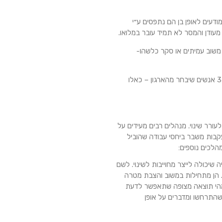
ודעים לאופן בן הם נתפסים ע״י
ודן והמסר לא תמיד עובר במלואו.
ן משוב עמיתים או סקר כלשהו-
אפשרות נוספת להרחיב את תקפות המשוב בעיני המנהל היא לבקש ממנו לפנות ל 3-4 אנשים שיבחר מהארגון – כאלו
ורר שינוי. מנהלים רבים מעידים על
עקבות משבר ביחסי עבודה שהוביל
הלכים נוספים:
 שיכולה לייצר מחוייבות לשינוי. לשם
. הן מתחילות במשוב והצבת מטרה
מהי תוצאה מצופה שתאפשר לדעת
שהתרחשו ומדברים על אופן