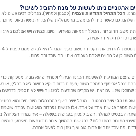
ם ארגוניים ניתן לעשות על מנת להוביל לשינוי?
מרנו,
הכל מתחיל ממודעות עצמית
(לסגנון ולמחיר). מנהלים רבים פשוט לא מ
שלהם. גם כאשר ניתן להם משוב מהמנהל/ת שלהם, זה נעשה באופן מרוכך, מע
ת משוב חד וברור , הכולל דוגמאות מאירועי יומיום. ובמידה ויש אצלכם בארגו
 בו כדי לחזק את האמירה.
ו משוב כן על החוויה שלהם בעבודה איתו, מה עובד ומה פחות.
ם שעצם המודעות להשפעות הסגנון הניהולי ולמחיר שהוא גובה, מספיקות כדי לע
הם ״נפל אסימון״ במהלך משוב (פעמים רבות דווקא במשוב לא פורמלי), או ב
שחוללו שינוי. עם זאת, יש מקרים שמודעות לסגנון האישי לא תספיק ונדרשים מ
– מנהל ישיר חשוף להתנהלות היומיומית והוא בפוזיציה
ות מספר פגישות אחד על אחד. אלו פגישות נפרדות מפגישות עבודה שוטפות
שתהיה בבסיס למהלך. חשוב לעסוק בפגישות בשאלה – איך נמדוד הצלחה? 
שינוי המיוחל בהתנהלות? בפגישות ההמשך אוספים דוגמאות מאירועי היומיום 
ות. מה עבד יותר או פחות טוב ואיך ניתן היה לפעול אחרת.