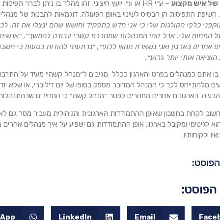
– ע״י HR או ע״י יועץ חיצוני. זהו מהלך בו ניתן לברר ת
. חשיפת התפיסות הן הבסיס לשינוי באופן הפעולה. דוגמאות להבנות של מנהלים ש
וקפני כלפי הקולגות שלי כי אני חדש בתפקיד וחושש שהם ינצלו את זה. לכ
על התחום שלי. אבל זוהי התנהלות שמחרבת קשרי עבודה להמשך״, ״אנשים מ
ם אחרים בארגון ואני נשארת מחוץ ללופ״, ״נרתעתי להודות בטעות כי חשב
הוציאה אותי יותר גרוע״.
 בו אתם כמנהלים בפרט והארגון ככלל מגיבים ל״מנהל קשה״ מעיד על התרבות 
ים מלהתייחס לכך כי המנהל המדובר מספק בסופו של יום דיליברי, או שלא יוד
הבעיה. בארגונים אחרים ממהרים לפטר ״מנהל קשה״ כי המחירים שבהתנהלותו
חשוב לקחת בחשבון שאופן ההתמודדות הארגונית והניהולית מעביר מסר גם לאות
הוא לגיטימי ומקובל בארגון. אופן ההתמודדות גם ישפיע על איך מנהלים אחרים 
יו ולקוחותיו.
פוסט:
הפוסט:
sApp
LinkedIn
Email
Face