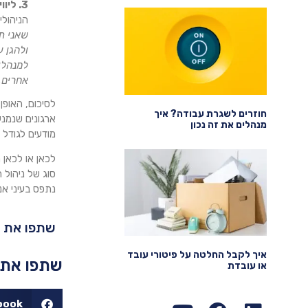
3. ליווי של איש מקצוע
הניהולי
שאני ת
ולהגן 
למנהלי
אחרים, 
לסיכום, האופן
חוזרים לשגרת עבודה? איך
ארגונים שנמנע
מנהלים את זה נכון
מודעים לגודל 
לכאן או לכאן 
סוג של ניהול 
נתפס בעיני אנש
שתפו את ה
איך לקבל החלטה על פיטורי עובד
שתפו את 
או עובדת
book