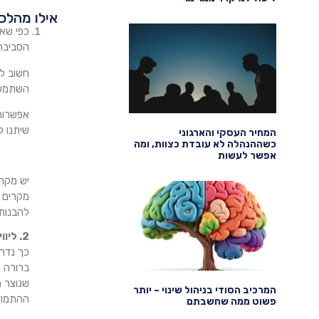
אילו מהלכי
כפי שא
הסביבה 
חשוב לת
השתמשו
שיתנו ל
המחיר העסקי והארגוני
כשההנהלה לא עובדת כצוות, ומה
אפשר לעשות
יש מקרי
מקרים ב
להבנות 
2. ליווי של מנהל ישיר כמנטור
כך נדרש
ברורה 
שנוצר ה
המרכיב הסודי בניהול שינוי – יותר
ההתמודד
פשוט ממה שחשבתם