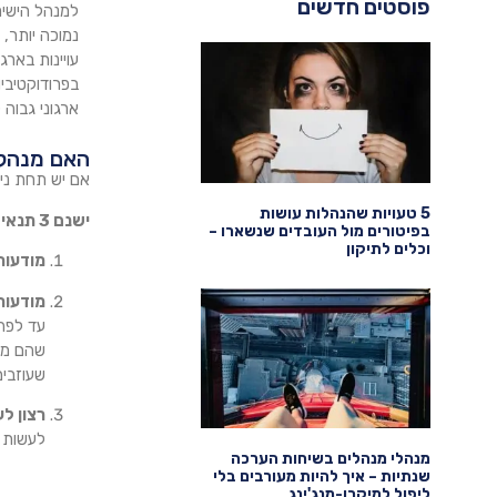
פוסטים חדשים
למנהל הישיר
נמוכה יותר, 
עויינות בארג
בפרודוקטיביו
ארגוני גבוה 
האם מנהלי
אם יש תחת ני
5 טעויות שהנהלות עושות
ישנם 3 תנאים שהכרחי שיתקיימו על מנת שמנהלים יעשו שינוי באופן הניהול שלהם:
בפיטורים מול העובדים שנשארו –
וכלים לתיקון
מודעות
מודעות
שהם משל
שעוזבים
רצון לע
לעשות ש
מנהלי מנהלים בשיחות הערכה
שנתיות – איך להיות מעורבים בלי
ליפול למיקרו-מנג'ינג