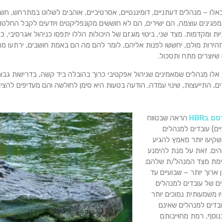
כאלו – מנהלים דעתניים, דומיננטיים, אסרטיביים, אוהבים לשלוט במתרחש, ח
פגינים עוצמה, הם ישירים, הם לא חוששים מקונפליקטים ויודעים לקבל החלטות 
ות ומקדמות. מצד שני, ביטוי מוגזם של היכולות הללו יתפסו כניהול אגרסיבי, כ
בזהירות מולם, יחששו לפנות אליהם, לומר להם מה הם באמת חושבים, ירתעו מהם
 שיוצרים מתח ותסכול.
אלו מנהלים שמאמינים שניהול אפקטיבי כרוך בהובלה ביד קשה, בדרישות גבוה
 התייעצות, שינוי עמדה, הודעה בטעות היא סימן לחולשה והם מעדיפים להציג
 בHBR
הראה שבטווח
ים) עובדים למנהלים
שקיעו יותר מאמץ להגיע
והים. זאת על מנת להימנע
ימת מצד המנהל/ת שלהם.
 ארוך יותר – שבועיים עד
ים של עובדים למנהלים
ו משמעותית נמוכים יותר
בדים למנהלים שאינם
נוסף, רמת מחוייבותם