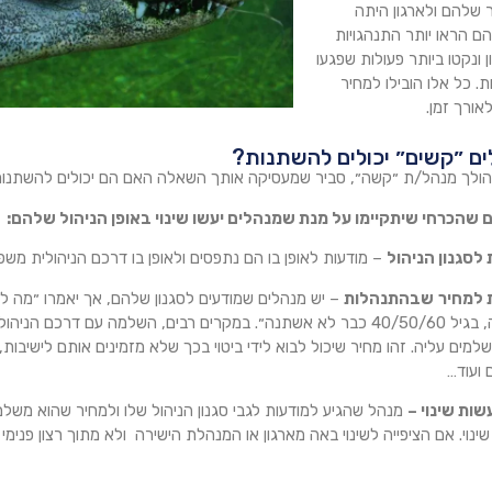
 שלהם ולארגון היתה
הם הראו יותר התנהגויות
ון ונקטו ביותר פעולות שפגעו
ת. כל אלו הובילו למחיר
לאורך זמן.
ם ״קשים״ יכולים להשתנות?
הולך מנהל/ת ״קשה״, סביר שמעסיקה אותך השאלה האם הם יכולים להשתנו
 לסגנון הניהול
– מודעות לאופן בו הם נתפסים ולאופן בו דרכם הניהולית מש
 למחיר
שבהתנהלות
– יש מנהלים שמודעים לסגנון שלהם, אך יאמרו ״מה לע
עד לפה, בגיל 40/50/60 כבר לא אשתנה״. במקרים רבים, השלמה עם דרכ
מים עליה. זהו מחיר שיכול לבוא לידי ביטוי בכך שלא מזמינים אותם לישיבות,
 ועוד…
שות שינוי –
מנהל שהגיע למודעות לגבי סגנון הניהול שלו ולמחיר שהוא משלם, 
ינוי. אם הציפייה לשינוי באה מארגון או המנהלת הישירה ולא מתוך רצון פנימי 