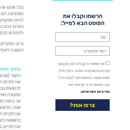
בכל ארגון יש 
האחרונה. הם מ
הרשמו וקבלו את
להיות אפקטיבי
הפוסט הבא למייל:
בארגון ינהגו 
לחיכוכים רבים
ברוב המקרים, 
הקשבה לאחרים,
אני מאשר.ת קבלת תוכן מקצועי
מחקר שפורסם
ועדכונים מנקודת מפנה. כולל מייל,
הקצר (שבועי
סמס ווצאפ. באפשרותך לבטל בכל
אגרסיביים ה
עת. ומאשר.ת כי קראתי את
לביצועים גב
מדיניות הפרטיות.
מתגובה מאי
אך בטווח זמן
צרפו אותי!
שנה, הביצוע
אגרסיביים הי
בהשוואה לעו
אגרסיביים. ב