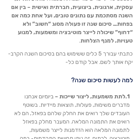
עסקית, ארגונית, ביצועית, חברתית ואישית – בין אם
השנה מסתכמת עם נתונים טובים, ועל אחת כמה אם
בפחות… סיכום שנה זו פעולה מסוג “חשוב” ולא
“דחוף” שיכולה לייצר מוטיבציה ומשמעות, למנוע
טעויות, למנף הצלחות
.
כתבתי עבורך 5 כלים ששימוש בהם בסיכום השנה הקרב-
יקח אותך לשם. אבל קודם כל-
למה לעשות סיכום שנה?
1.לתת משמעות, ליצור שייכות –
ביומיום אנחנו
מדברים משימות, פעולות, תוצאות מיידיות. בשוטף
העובדים שלך רואים את החלק שלהם בפאזל, הם לא
רואים את התמונה המלאה. המעבר מחלק בפאזל
לתמונה המלאה הוא הזדמנות לייצר משמעות,
מוטיבציה, לרתום. זה נותן תחושת התקדמות- במה