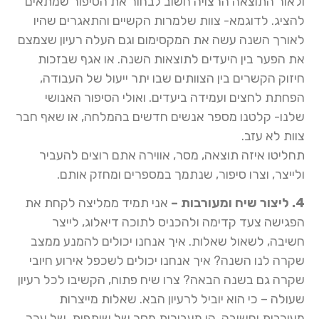
ולאור התוצאה הרצויה חשוב לבחור את הסיפור שמתאים
להציג. לדוגמא- צוות שלמרות הקשיים והתאגרים שהיו
לאורך השנה עשה את המקסימום וגם העלה רעיון שצמצם
את הפער בין היעדים לתוצאות השנה. או אגף שבזכות
חיזוק הקשרים בין הצוותים שבו יתר ייעול של העבודה,
הפחתת לחצים ועמידה ביעדים. ואולי הסיפור האנושי
שלנו- קלטנו מספר אנשים חדשים בהמלחה, או שאף חבר
צוות לא עזב.
תחליטו איזה תוצאה, מסר, אווירה אתם רוצים להעביר
ולייצר, וצרו סיפור, שנתמך במספרים ומחזק אותם.
4. ליצור שיח ומעורבות –
אני תמיד ממליצה לקחת את
הפגישה צעד קדימה ולהכניס לתוכה דיאלוג, לייצר
חשיבה, לשאול שאלות. איך אנחנו יכולים להמנע ממצב
שקרה לנו השנה? איך אנחנו יכולים לשכפל אירוע חיובי
שקרה גם בשנה הבאה? צרו שיח פתוח, הקשיבו לכל רעיון
שעולה – כי הוא יוביל לרעיון הבא. שאלות מייצרות
מעורבות וחשיבה, הן מעבירות מסר של שותפות, של ערך