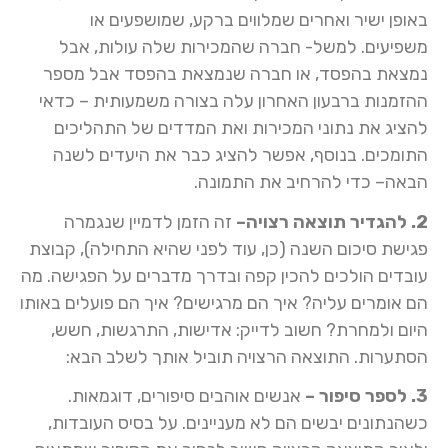
באופן ישיר ואחרים שמלווים ברקע, שמושפעים או
משפיעים. למשל- חברה שהמכירות שלה עולות, אבל
נמצאת בהפסד, או חברה שנמצאת בהפסד אבל מספר
ההזמנות ברבעון האחרון עלה בצורה משמעותית – כדאי
להציג את נתוני המכירות ואת המדדים של התהליכים
התומכים. בנוסף, אפשר להציג כבר את היעדים לשנה
הבאה– כדי להרחיב את התמונה.
2. להגדיר תוצאה רצויה–
זה הזמן לדמיין שנגמרה
פגישת סיכום השנה (כן, עוד לפני שהיא התחילה), קבוצת
עובדים הולכים להכין קפה ובדרך מדברים על הפגישה. מה
הם אומרים עליה? איך הם מרגישים? איך הם פועלים באותו
היום ולמחרת? חשוב לדייק: אדישות, התרגשות, חשש,
הסתערות. התוצאה הרצויה תוביל אותך לשלב הבא:
3. לספר סיפור –
אנשים אוהבים סיפורים, דוגמאות.
כשהנתונים יבשים הם לא מעניינים. על בסיס העובדות,