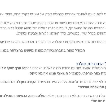
י לתת מענה לאתגרי ארגונים ומנהלים בעידן של שינויים בקצב גבוה, חוסר יציב
נבנה המודל היא שתכנית פיתוח מנהלים אפקטיבית נותנת ביטוי למציאות הע
התכנית למנהל המשתתף, ליעדיו ואתגריו ביומיום תוך שהוא מקבל כלים לקיד
דווחים ומנהל ישיר, ממשקים, כלל הארגון, לקוחות וסביבה עסקית).
ם מהתכנית עם הישגים שקידמו במהלכה וכך הלמידה וההשפעה הארגונית נשארו
המודל פותח בחברת נקודת מפנה ומיושם בהצלחה במגוון 
 התכניות שלנו:
ח מנהלים שעשינו יחד עם נקודת מפנה בארגון הצלחנו להוציא
ערך מוסף אדיר
ערה צמח-צרפתי, סמנכ”ל משאבי אנוש ארונאוטיקס
ה לא יוצא לנו לנתח ולחשוב על מה שאנחנו עושים
והקורס נתן לנו הזדמנות מ
 מה אנחנו עושים“
 של הסדנא בעיני הינו לא התוכן שבה, אלא
הפלטפורמה הנעימה המכילה ו
ם מונחה“