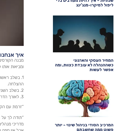
שנתיות – איך להיות מעורבים בלי
ליפול למיקרו-מנג'ינג
איך אנחנו
מבנה הקורסים
המחיר העסקי והארגוני
כשההנהלה לא עובדת כצוות, ומה
ומביאות אותו 
אפשר לעשות
1. בשלב ראשו
ההצלחה.
2. בשלב השני נייצר קבוצה לומדת, מלוכדת, שמדרבנת ומאתגרת את המשתתפים בה.
3. לאורך הדרך נעשה התאמות ומדידות להבטיח שאנו בדרך הנכונה.
“זרמת עם הקב
“תודה לך על ה
מדריכי מנהלים
המרכיב הסודי בניהול שינוי – יותר
פשוט ממה שחשבתם
אבל אין ספק ש