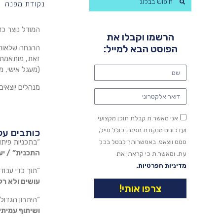
נקודת מפנה
המודל נוצר כד
הרשמו וקבלו את
הפוסט הבא למייל:
ההנחה שלאורה 
זאת, מותאמת 
(מעגל אישי, מ
מנהלים יוצאי
אני מאשר.ת קבלת תוכן מקצועי
ועדכונים מנקודת מפנה. כולל מייל,
כותבים על
“בתכניות פיתו
סמס ווצאפ. באפשרותך לבטל בכל
התכנית”
/ י
עת. ומאשר.ת כי קראתי את
מדיניות הפרטיות.
“תוך כדי עבוד
עושים ולא רק
צרפו אותי!
“היתרון הגדול
ושיתוף עמיתי