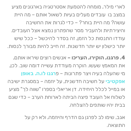
לארי מילר, מומחה להטמעת אסטרטגיה בארגונים מציע
במצב בו עובדים מעלים בעיות לשאול אותם – מה היית
עושה? מה היית בוחר? – כדי לגרות את החשיבה
והיצירתיות ולהעביר מסר שהפתרון נמצא אצל העובדים.
עודדו התנסות כל הזמן, זה בסדר להיכשל – ככל שיש
יותר כישלון יש יותר חדשנות. זה חייב להיות מבורך לנסות.
4. פרגנו, הוקירו, העריכו –
אנשים רוצים שיראו אותם,
את המאמץ שעשו. הוקרה מעודדת עשייה דומה שוב. לכן,
מי שהעלה בעיה ויצר פתרונות – פ
רגנו לו.ה. באופן
אפקטיבי
על חשיבה חדשנית, על יוזמה – במסגרת ישיבה
או במייל לכלל היחידה. דן אריאלי בספרו "שווה לך" מציע
לשלוח אל העובד פיצה הביתה לארוחת הערב – כדי שגם
בבית יהיו שותפים להצלחה.
אגב, שימו לב לפרגן גם הדרף והיוזמה, ולא רק על
התוצאה.