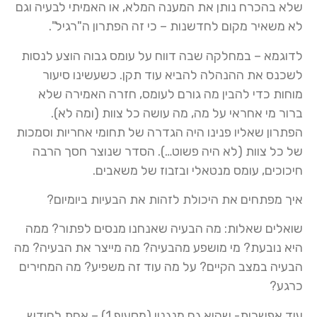
שלא בהכרח נותן את המענה המלא, או האמיתי לבעיה וגם
לא משאיר מקום לחדשנות – כי זה הפתרון ה"רגיל".
לדוגמא – במחלקה שבה דווח על עומס גבוה הוצע לנסות
לשכנס את ההנהלה להביא עוד תקן. כשעשינו סיעור
מוחות כדי להבין מה גורם לעומס, חזרה האמירה שלא
ברור מי אחראי על מה, מה עושה כל צוות (ומה לא).
הפתרון שאליו פנינו היה הגדרה של תחומי אחריות וסמכות
של כל צוות (לא היה פשוט…). הסדר שנוצר חסך הרבה
חיכוכים, עומס מנטאלי ובזבוז של משאבים.
איך מפתחים את היכולת לזהות את הבעיות ביומיום?
שואלים שאלות: מה הבעיה שאנחנו מנסים לפתור? ממה
היא נובעת? מי מושפע מהבעיה? מה מייצר את הבעיה? מה
הבעיה במצב הקיים? על מה עוד זה משפיע? מה המחירים
כרגע?
עוד אפשרות- שהיא גם מנגנון (מסעיף 1) – אחת לחודש