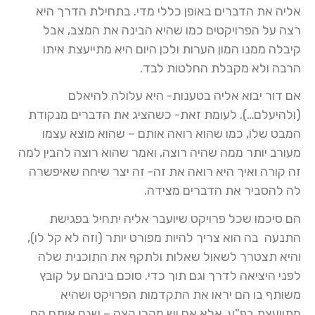
אליה את הדברים באופן כללי מדי. בתחילת הדרך היא
רצה על הפרויקטים כמו שהיא הבינה את המצב, אבל
קיבלה ממנו המון הערות ולכן היום היא מתייעצת איתו
הרבה ולא מקבלת החלטות לבד.
אם דור יבוא אליה בטענות- היא עלולה להיאלם
(ולהיעלם…). לעומת זאת- כשהציג את הדברים מנקודת
המבט שלו, כמו שהוא רואה אותם – שהוא מוצא עצמו
מעורב יותר ממה שהיה רוצה, ואמר שהוא רוצה להבין למה
זה קורה ואיך היא רואה את זה- זה יצר שיחה שאיפשרה
לה להסביר את הדברים מצידה.
הם סיכמו שכל פרויקט שיועבר אליה יתחיל בפגישת
התנעה בה הוא צריך להיות מפורט יותר (וזה לא קל לו),
והיא תצטרך לשאול שאלות ולתקף את התוכנית שלה
לפני היציאה לדרך וגם תוך כדי. סוכם בינהם על קובץ
משותף בו הם יראו את התקדמות הפרויקט ושהיא
מתייעצת בפ"ע, אלא אם יש מקרי קצה – שגם אותם הם