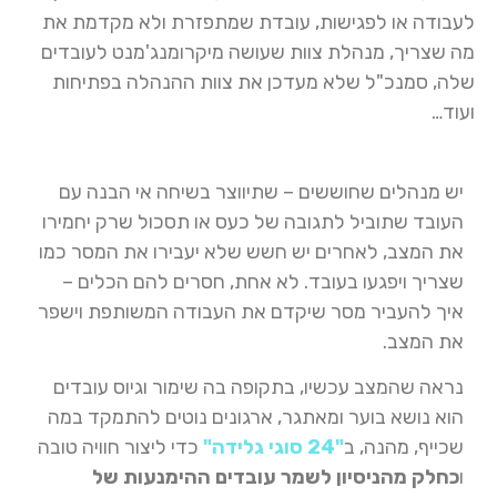
לעבודה או לפגישות, עובדת שמתפזרת ולא מקדמת את
מה שצריך, מנהלת צוות שעושה מיקרומנג'מנט לעובדים
שלה, סמנכ"ל שלא מעדכן את צוות ההנהלה בפתיחות
ועוד…
יש מנהלים שחוששים – שתיווצר בשיחה אי הבנה עם
העובד שתוביל לתגובה של כעס או תסכול שרק יחמירו
את המצב, לאחרים יש חשש שלא יעבירו את המסר כמו
שצריך ויפגעו בעובד. לא אחת, חסרים להם הכלים –
איך להעביר מסר שיקדם את העבודה המשותפת וישפר
את המצב.
נראה שהמצב עכשיו, בתקופה בה שימור וגיוס עובדים
הוא נושא בוער ומאתגר, ארגונים נוטים להתמקד במה
שכייף, מהנה, ב
"24 סוגי גלידה"
כדי ליצור חוויה טובה
ו
כחלק מהניסיון לשמר עובדים ההימנעות של