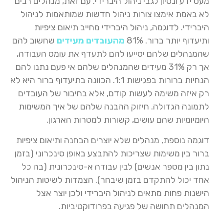
מעט ידע ונסיון לגבי ניהול היברידי. עם זאת, מנהלים רבים
לא באמת אימצו צורות ניהול חדשות שמותאמות לניהול
היברידי. לדוגמה, ניהול היברידי מחייב תיאום ציפיות
ותיעדוף יותר ברור. 81%
מהעובדים מעידים
שחשוב להם
שהמנהלים שלהם יסייעו להם לתעדף את עומס העבודה,
אך רק 31% מעידים שהמנהלים שלהם אי פעם נתנו להם
הנחיות ברורות בפגישות 1:1. הכוונה בתיעדוף ברור היא לא
רק איזה משימה לעשות קודם, אלא בחיבור של העובדים
לתמונה הגדולה. חיזוק ההבנה שלהם של איך המשימות
היומיומיות שהם עושים, קשורות למטרות הארגון.
דוגמה נוספת, מנהלים שלא יוצרים הבחנה ותיאום ציפיות
ברור בין משימות שצריכות להתבצע באופן סינכרוני (בזמן
נתון בין מספר אנשים) לבין עבודה א-סינכרונית (בה כל
אחד יכול להתקדם בזמן שיבחר). הצמדות לשיטות הניהול
הישנות פחות מתאים לניהול היברידי ולכן יוצר אצל
המנהלים תחושה של פגיעה בפרודוקטיביות.