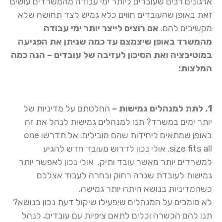
ארגונים רבים שעוברים ליותר ימי עבודה מהמשרדים עושים
זאת באופן שהעובדים חווים כלא גמיש לצד תחושה שלא
מקשיבים להם.
אם רוצים לייצר יותר ימי עבודה
מהמשרד באופן שיצמצם עד כמה שניתן את הפגיעה
במוטיבציה ואת הסיכון לעזיבה של עובדים – הנה כמה
המלצות:
1. לתת למנהלים גמישות –
החלטתם על מדיניות של
יותר ימים במשרד? תנו למנהלים גמישות לנהל את זה
באופן שמתאים ליחידות שהם מובילים. אל תדרשו one
size fits all. אולי נכון לדרוש מעובד חדש להגיע
למשרדים יותר מאשר עובד ותיק. אולי נכון לאפשר יותר
גמישות לעובדת שגרה רחוק ובחרה לעבוד אצלכם
כשהמדיניות בנושא היתה יותר גמישה.
לא סומכים על המנהלים שיפעילו שיקול דעת נכון בנושא?
תנו להם הכשרה וכלים לתאם ציפיות עם עובדים, לנהל