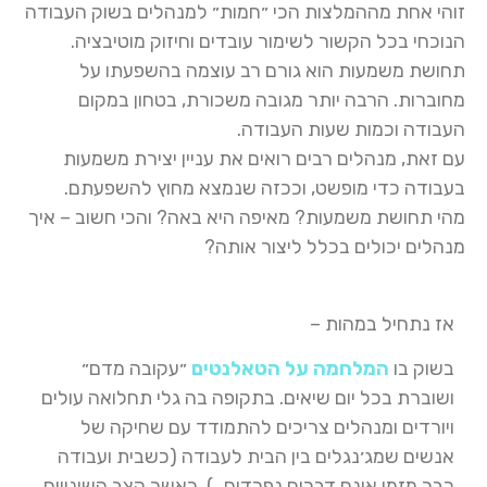
זוהי אחת מההמלצות הכי ״חמות״ למנהלים בשוק העבודה
הנוכחי בכל הקשור לשימור עובדים וחיזוק מוטיבציה.
תחושת משמעות הוא גורם רב עוצמה בהשפעתו על
מחוברות. הרבה יותר מגובה משכורת, בטחון במקום
העבודה וכמות שעות העבודה.
עם זאת, מנהלים רבים רואים את עניין יצירת משמעות
בעבודה כדי מופשט, וככזה שנמצא מחוץ להשפעתם.
מהי תחושת משמעות? מאיפה היא באה? והכי חשוב – איך
מנהלים יכולים בכלל ליצור אותה?
אז נתחיל במהות –
בשוק בו
המלחמה על הטאלנטים
״עקובה מדם״
ושוברת בכל יום שיאים. בתקופה בה גלי תחלואה עולים
ויורדים ומנהלים צריכים להתמודד עם שחיקה של
אנשים שמג׳נגלים בין הבית לעבודה (כשבית ועבודה
כבר מזמן אינם דברים נפרדים…). כאשר קצב השינויים